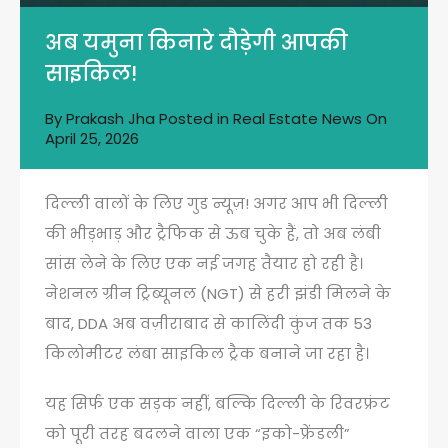
अब यमुना किनारे दौड़ेगी आपकी
साइकिल!
By
Prakash Jha
Posted in
Real Estate News
On
April 25, 2026
दिल्ली वालों के लिए गुड न्यूज़! अगर आप भी दिल्ली
की भीड़भाड़ और ट्रैफिक से ऊब चुके हैं, तो अब लंबी
सांस लेने के लिए एक नई जगह तैयार हो रही है।
नेशनल ग्रीन ट्रिब्यूनल (NGT) से हरी झंडी मिलने के
बाद, DDA अब वज़ीराबाद से कालिंदी कुंज तक 53
किलोमीटर लंबा साइकिल ट्रैक बनाने जा रहा है।
यह सिर्फ एक सड़क नहीं, बल्कि दिल्ली के रिवरफ्रंट
को पूरी तरह बदलने वाला एक “इको-फ्रेंडली”