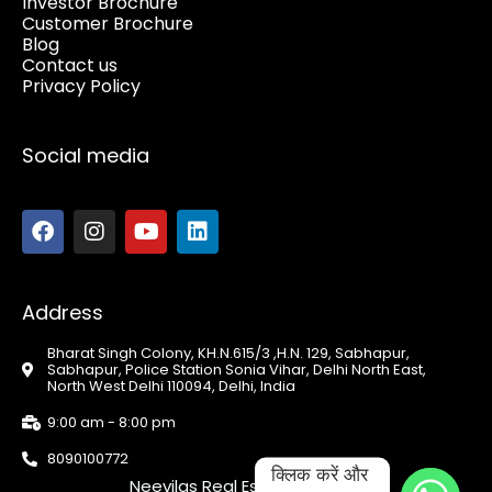
Investor Brochure
Customer Brochure
Blog
Contact us
Privacy Policy
Social media
Address
Bharat Singh Colony, KH.N.615/3 ,H.N. 129, Sabhapur,
Sabhapur, Police Station Sonia Vihar, Delhi North East,
North West Delhi 110094, Delhi, India
9:00 am - 8:00 pm
8090100772
क्लिक करें और 
Neevilas Real Estate Pvt. Ltd.