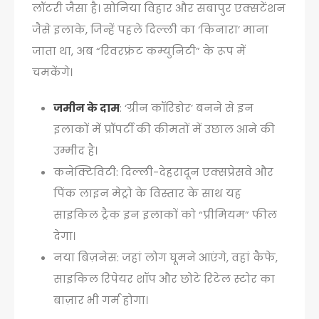
लॉटरी जैसा है। सोनिया विहार और सबापुर एक्सटेंशन
जैसे इलाके, जिन्हें पहले दिल्ली का ‘किनारा’ माना
जाता था, अब “रिवरफ्रंट कम्युनिटी” के रूप में
चमकेंगे।
जमीन के दाम
: ‘ग्रीन कॉरिडोर’ बनने से इन
इलाकों में प्रॉपर्टी की कीमतों में उछाल आने की
उम्मीद है।
कनेक्टिविटी: दिल्ली-देहरादून एक्सप्रेसवे और
पिंक लाइन मेट्रो के विस्तार के साथ यह
साइकिल ट्रैक इन इलाकों को “प्रीमियम” फील
देगा।
नया बिज़नेस: जहां लोग घूमने आएंगे, वहां कैफे,
साइकिल रिपेयर शॉप और छोटे रिटेल स्टोर का
बाज़ार भी गर्म होगा।